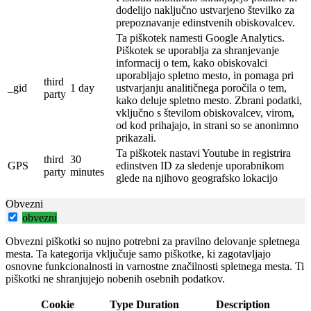
dodelijo naključno ustvarjeno številko za
prepoznavanje edinstvenih obiskovalcev.
Ta piškotek namesti Google Analytics.
Piškotek se uporablja za shranjevanje
informacij o tem, kako obiskovalci
uporabljajo spletno mesto, in pomaga pri
third
_gid
1 day
ustvarjanju analitičnega poročila o tem,
party
kako deluje spletno mesto.
Zbrani podatki,
vključno s številom obiskovalcev, virom,
od kod prihajajo, in strani so se anonimno
prikazali.
Ta piškotek nastavi Youtube in registrira
third
30
GPS
edinstven ID za sledenje uporabnikom
party
minutes
glede na njihovo geografsko lokacijo
Obvezni
obvezni
Obvezni piškotki so nujno potrebni za pravilno delovanje spletnega
mesta. Ta kategorija vključuje samo piškotke, ki zagotavljajo
osnovne funkcionalnosti in varnostne značilnosti spletnega mesta. Ti
piškotki ne shranjujejo nobenih osebnih podatkov.
Cookie
Type
Duration
Description