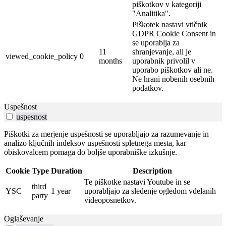
piškotkov v kategoriji
"Analitika".
Piškotek nastavi vtičnik
GDPR Cookie Consent in
se uporablja za
11
shranjevanje, ali je
viewed_cookie_policy
0
months
uporabnik privolil v
uporabo piškotkov ali ne.
Ne hrani nobenih osebnih
podatkov.
Uspešnost
uspesnost
Piškotki za merjenje uspešnosti se uporabljajo za razumevanje in
analizo ključnih indeksov uspešnosti spletnega mesta, kar
obiskovalcem pomaga do boljše uporabniške izkušnje.
Cookie
Type
Duration
Description
Te piškotke nastavi Youtube in se
third
YSC
1 year
uporabljajo za sledenje ogledom vdelanih
party
videoposnetkov.
Oglaševanje