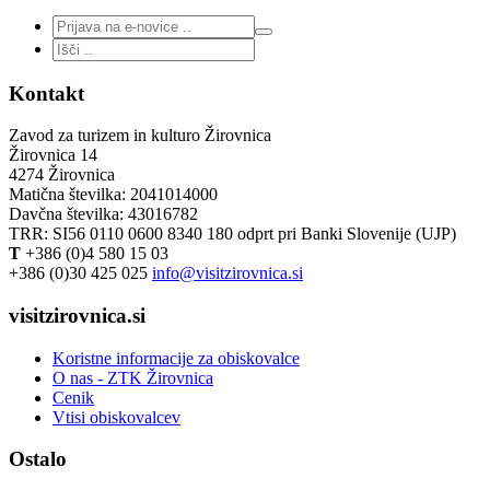
Kontakt
Zavod za turizem in kulturo Žirovnica
Žirovnica 14
4274 Žirovnica
Matična številka: 2041014000
Davčna številka: 43016782
TRR: SI56 0110 0600 8340 180 odprt pri Banki Slovenije (UJP)
T
+386 (0)4 580 15 03
+386 (0)30 425 025
info@visitzirovnica.si
visitzirovnica.si
Koristne informacije za obiskovalce
O nas - ZTK Žirovnica
Cenik
Vtisi obiskovalcev
Ostalo