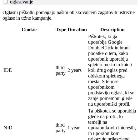
oglasevanje
Oglasni piškotki pomagajo našim obiskovalcem zagotoviti ustrezne
oglase in tržne kampanje.
Cookie
Type
Duration
Description
Piškotek, ki ga
uporablja Google
DoubleClick in hrani
podatke o tem, kako
uporabnik uporablja
spletno mesto in kateri
third
IDE
2 years
koli drug oglas pred
party
obiskom spletnega
mesta.
S tem se
uporabnikom
predstavijo oglasi, ki so
zanje pomembni glede
na uporabniški profil.
Ta piškotek se uporablja
glede na profil, ki
temelji na
third
NID
1 year
uporabnikovih interesih,
party
in uporabnikom
prikazuje prilagojene