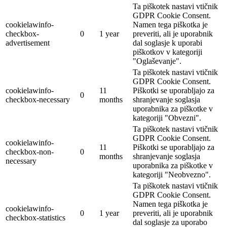
Ta piškotek nastavi vtičnik
GDPR Cookie Consent.
cookielawinfo-
Namen tega piškotka je
checkbox-
0
1 year
preveriti, ali je uporabnik
advertisement
dal soglasje k uporabi
piškotkov v kategoriji
"Oglaševanje".
Ta piškotek nastavi vtičnik
GDPR Cookie Consent.
cookielawinfo-
11
Piškotki se uporabljajo za
0
checkbox-necessary
months
shranjevanje soglasja
uporabnika za piškotke v
kategoriji "Obvezni".
Ta piškotek nastavi vtičnik
GDPR Cookie Consent.
cookielawinfo-
11
Piškotki se uporabljajo za
checkbox-non-
0
months
shranjevanje soglasja
necessary
uporabnika za piškotke v
kategoriji "Neobvezno".
Ta piškotek nastavi vtičnik
GDPR Cookie Consent.
Namen tega piškotka je
cookielawinfo-
0
1 year
preveriti, ali je uporabnik
checkbox-statistics
dal soglasje za uporabo