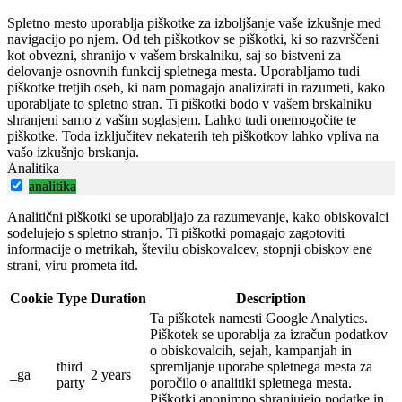
Spletno mesto uporablja piškotke za izboljšanje vaše izkušnje med
navigacijo po njem. Od teh piškotkov se piškotki, ki so razvrščeni
kot obvezni, shranijo v vašem brskalniku, saj so bistveni za
delovanje osnovnih funkcij spletnega mesta. Uporabljamo tudi
piškotke tretjih oseb, ki nam pomagajo analizirati in razumeti, kako
uporabljate to spletno stran. Ti piškotki bodo v vašem brskalniku
shranjeni samo z vašim soglasjem. Lahko tudi onemogočite te
piškotke. Toda izključitev nekaterih teh piškotkov lahko vpliva na
vašo izkušnjo brskanja.
Analitika
analitika
Analitični piškotki se uporabljajo za razumevanje, kako obiskovalci
sodelujejo s spletno stranjo. Ti piškotki pomagajo zagotoviti
informacije o metrikah, številu obiskovalcev, stopnji obiskov ene
strani, viru prometa itd.
Cookie
Type
Duration
Description
Ta piškotek namesti Google Analytics.
Piškotek se uporablja za izračun podatkov
o obiskovalcih, sejah, kampanjah in
third
spremljanje uporabe spletnega mesta za
_ga
2 years
party
poročilo o analitiki spletnega mesta.
Piškotki anonimno shranjujejo podatke in