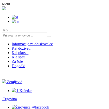
Skoči
Meni
na
vsebino
Informacije za obiskovalce
Kaj doživeti
Kaj okusiti
Kje spati
Za šole
Dogodki
Zemljevid
1
Koledar
Trgovina