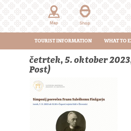
Skip
to
content
Map
Shop
TOURIST INFORMATION
WHAT TO E
četrtek, 5. oktober 2023
Post)