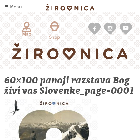
Skip
Menu
to
content
Map
Shop
60×100 panoji razstava Bog
živi vas Slovenke_page-0001
WHAT
TO
TASTE
WHERE
TO
SLEEP