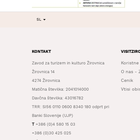
SL
KONTAKT
VISITZIR
Koristne
Zavod za turizem in kulturo Žirovnica
O nas - 
Žirovnica 14
Cenik
4274 Žirovnica
Vtisi ob
Matična številka: 2041014000
Davčna številka: 43016782
TRR: SI56 0110 0600 8340 180 odprt pri
Banki Slovenije (UJP)
T
+386 (0)4 580 15 03
+386 (0)30 425 025