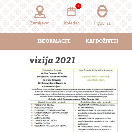
Skoči
1
na
vsebino
Zemljevid
Koledar
Trgovina
INFORMACIJE
KAJ DOŽIVETI
vizija 2021