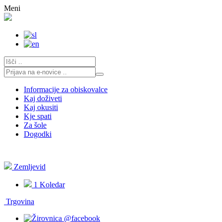
Skoči
Meni
na
vsebino
Informacije za obiskovalce
Kaj doživeti
Kaj okusiti
Kje spati
Za šole
Dogodki
Zemljevid
1
Koledar
Trgovina