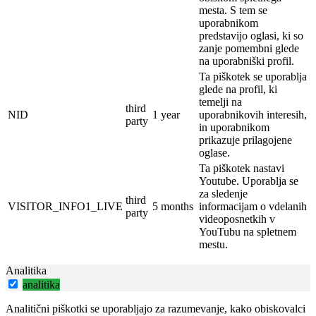
mesta.
S tem se
uporabnikom
predstavijo oglasi, ki so
zanje pomembni glede
na uporabniški profil.
Ta piškotek se uporablja
glede na profil, ki
temelji na
third
NID
1 year
uporabnikovih interesih,
party
in uporabnikom
prikazuje prilagojene
oglase.
Ta piškotek nastavi
Youtube.
Uporablja se
za sledenje
third
VISITOR_INFO1_LIVE
5 months
informacijam o vdelanih
party
videoposnetkih v
YouTubu na spletnem
mestu.
Analitika
analitika
Analitični piškotki se uporabljajo za razumevanje, kako obiskovalci