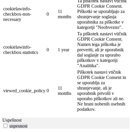
Ta piškotek nastavi vtičnik
GDPR Cookie Consent.
cookielawinfo-
11
Piškotki se uporabljajo za
checkbox-non-
0
months
shranjevanje soglasja
necessary
uporabnika za piškotke v
kategoriji "Neobvezno".
Ta piškotek nastavi vtičnik
GDPR Cookie Consent.
Namen tega piškotka je
cookielawinfo-
0
1 year
preveriti, ali je uporabnik
checkbox-statistics
dal soglasje za uporabo
piškotkov v kategoriji
"Analitika".
Piškotek nastavi vtičnik
GDPR Cookie Consent in
se uporablja za
11
shranjevanje, ali je
viewed_cookie_policy
0
months
uporabnik privolil v
uporabo piškotkov ali ne.
Ne hrani nobenih osebnih
podatkov.
Uspešnost
uspesnost