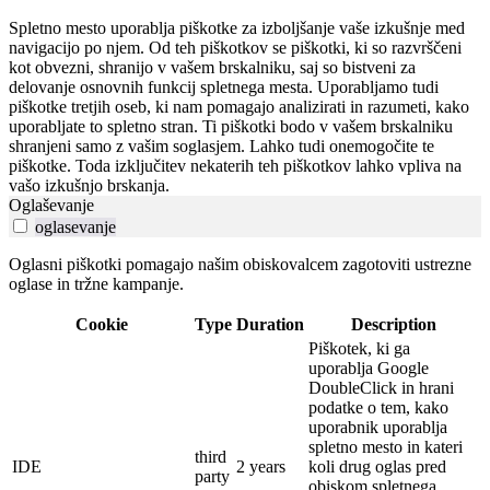
Spletno mesto uporablja piškotke za izboljšanje vaše izkušnje med
navigacijo po njem. Od teh piškotkov se piškotki, ki so razvrščeni
kot obvezni, shranijo v vašem brskalniku, saj so bistveni za
delovanje osnovnih funkcij spletnega mesta. Uporabljamo tudi
piškotke tretjih oseb, ki nam pomagajo analizirati in razumeti, kako
uporabljate to spletno stran. Ti piškotki bodo v vašem brskalniku
shranjeni samo z vašim soglasjem. Lahko tudi onemogočite te
piškotke. Toda izključitev nekaterih teh piškotkov lahko vpliva na
vašo izkušnjo brskanja.
Oglaševanje
oglasevanje
Oglasni piškotki pomagajo našim obiskovalcem zagotoviti ustrezne
oglase in tržne kampanje.
Cookie
Type
Duration
Description
Piškotek, ki ga
uporablja Google
DoubleClick in hrani
podatke o tem, kako
uporabnik uporablja
spletno mesto in kateri
third
IDE
2 years
koli drug oglas pred
party
obiskom spletnega