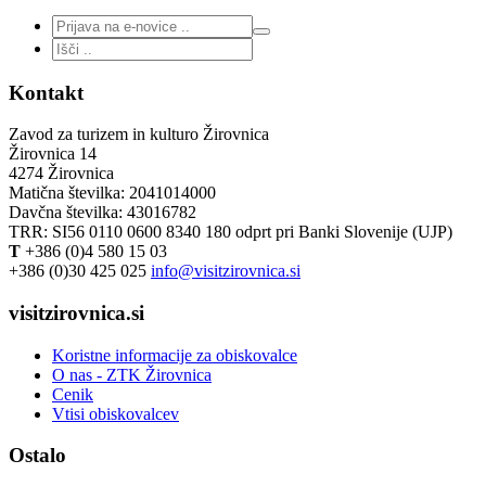
Kontakt
Zavod za turizem in kulturo Žirovnica
Žirovnica 14
4274 Žirovnica
Matična številka: 2041014000
Davčna številka: 43016782
TRR: SI56 0110 0600 8340 180 odprt pri Banki Slovenije (UJP)
T
+386 (0)4 580 15 03
+386 (0)30 425 025
info@visitzirovnica.si
visitzirovnica.si
Koristne informacije za obiskovalce
O nas - ZTK Žirovnica
Cenik
Vtisi obiskovalcev
Ostalo