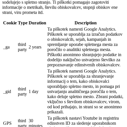
sodelujejo s spletno stranjo. Ti piškotki pomagajo zagotoviti
informacije o metrikah, številu obiskovalcev, stopnji obiskov ene
strani, viru prometa itd.
Cookie
Type
Duration
Description
Ta piškotek namesti Google Analytics.
Piškotek se uporablja za izračun podatkov
o obiskovalcih, sejah, kampanjah in
third
spremljanje uporabe spletnega mesta za
_ga
2 years
party
poročilo o analitiki spletnega mesta.
Piškotki anonimno shranjujejo podatke in
dodelijo naključno ustvarjeno številko za
prepoznavanje edinstvenih obiskovalcev.
Ta piškotek namesti Google Analytics.
Piškotek se uporablja za shranjevanje
informacij o tem, kako obiskovalci
uporabljajo spletno mesto, in pomaga pri
third
_gid
1 day
ustvarjanju analitičnega poročila o tem,
party
kako deluje spletno mesto.
Zbrani podatki,
vključno s številom obiskovalcev, virom,
od kod prihajajo, in strani so se anonimno
prikazali.
Ta piškotek nastavi Youtube in registrira
third
30
GPS
edinstven ID za sledenje uporabnikom
party
minutes