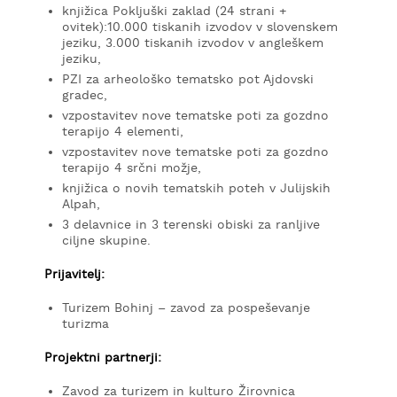
knjižica Pokljuški zaklad (24 strani +
ovitek):10.000 tiskanih izvodov v slovenskem
jeziku, 3.000 tiskanih izvodov v angleškem
jeziku,
PZI za arheološko tematsko pot Ajdovski
gradec,
vzpostavitev nove tematske poti za gozdno
terapijo 4 elementi,
vzpostavitev nove tematske poti za gozdno
terapijo 4 srčni možje,
knjižica o novih tematskih poteh v Julijskih
Alpah,
3 delavnice in 3 terenski obiski za ranljive
ciljne skupine.
Prijavitelj:
Turizem Bohinj – zavod za pospeševanje
turizma
Projektni partnerji:
Zavod za turizem in kulturo Žirovnica