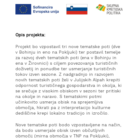
KAJ
OKUSITI
KJE
SPATI
Opis projekta:
ZA
Projekt bo vzpostavil tri nove tematske poti (dve
ŠOLE
v Bohinju in eno na Pokljuki) ter postavil temelje
za razvoj dveh tematskih poti (ena v Bohinju in
DOGODKI
ena v Žirovnici) s ciljem povezovanja turističnih
doživetij in ponudbe ter usmerjanje turističnih
tokov izven sezone. Z nadgradnjo in razvojem
novih tematskih poti želi v Julijskih Alpah krepiti
odpornost turističnega gospodarstva in okolja, ki
se srečuje z visokim obiskom v sezoni ter pritiski
na okolje in naravo. S tematskimi potmi
učinkovito usmerja obisk na sprejemljiva
območja, hkrati pa z interpretacijo kulturne
dediščine krepi lokalno tradicijo in izročilo.
Nove tematske poti bodo vzpostavljene na način,
da bodo usmerjale obisk izven občutljivih
območij (mirna območja v TNP na Pokljuki),