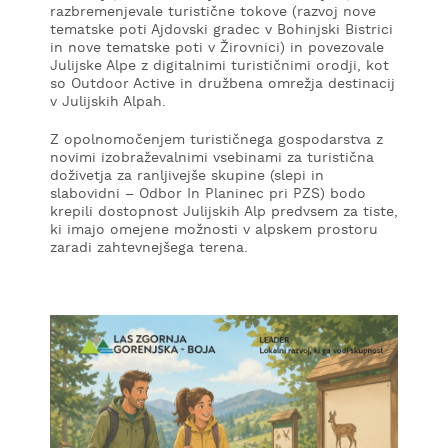
razbremenjevale turistične tokove (razvoj nove
tematske poti Ajdovski gradec v Bohinjski Bistrici
in nove tematske poti v Žirovnici) in povezovale
Julijske Alpe z digitalnimi turističnimi orodji, kot
so Outdoor Active in družbena omrežja destinacij
v Julijskih Alpah.
Z opolnomočenjem turističnega gospodarstva z
novimi izobraževalnimi vsebinami za turistična
doživetja za ranljivejše skupine (slepi in
slabovidni – Odbor In Planinec pri PZS) bodo
krepili dostopnost Julijskih Alp predvsem za tiste,
ki imajo omejene možnosti v alpskem prostoru
zaradi zahtevnejšega terena.