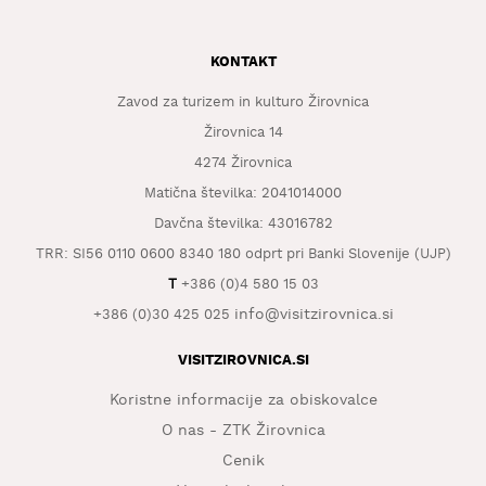
KONTAKT
Zavod za turizem in kulturo Žirovnica
Žirovnica 14
4274 Žirovnica
Matična številka: 2041014000
Davčna številka: 43016782
TRR: SI56 0110 0600 8340 180 odprt pri Banki Slovenije (UJP)
T
+386 (0)4 580 15 03
info@visitzirovnica.si
+386 (0)30 425 025
VISITZIROVNICA.SI
Koristne informacije za obiskovalce
O nas - ZTK Žirovnica
Cenik