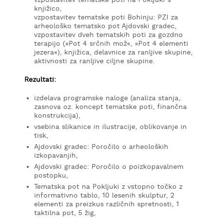
vzpostavitev tematske poti na Pokljuki s
knjižico,
vzpostavitev tematske poti Bohinju: PZI za
arheološko tematsko pot Ajdovski gradec,
vzpostavitev dveh tematskih poti za gozdno
terapijo (»Pot 4 srčnih mož«, »Pot 4 elementi
jezera«), knjižica, delavnice za ranljive skupine,
aktivnosti za ranljive ciljne skupine.
Rezultati:
izdelava programske naloge (analiza stanja,
zasnova oz. koncept tematske poti, finančna
konstrukcija),
vsebina slikanice in ilustracije, oblikovanje in
tisk,
Ajdovski gradec: Poročilo o arheoloških
izkopavanjih,
Ajdovski gradec: Poročilo o poizkopavalnem
postopku,
Tematska pot na Pokljuki z vstopno točko z
informativno tablo, 10 lesenih skulptur, 2
elementi za preizkus različnih spretnosti, 1
taktilna pot, 5 žig,