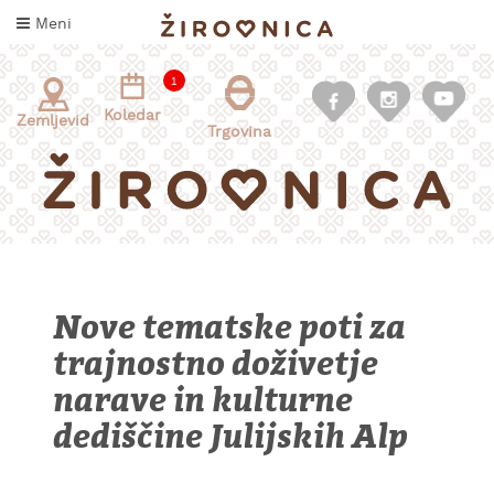
Skoči
Meni
na
vsebino
1
Koledar
Zemljevid
Trgovina
Nove tematske poti za
trajnostno doživetje
INFORMACIJE
ZA
narave in kulturne
OBISKOVALCE
dediščine Julijskih Alp
KAJ
DOŽIVETI