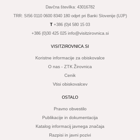
KAJ
Davčna številka: 43016782
OKUSITI
TRR: SI56 0110 0600 8340 180 odprt pri Banki Slovenije (UJP)
KJE
T
+386 (0)4 580 15 03
SPATI
info@visitzirovnica.si
+386 (0)30 425 025
ZA
VISITZIROVNICA.SI
ŠOLE
Koristne informacije za obiskovalce
DOGODKI
O nas - ZTK Žirovnica
Cenik
Vtisi obiskovalcev
OSTALO
Pravno obvestilo
Publikacije in dokumentacija
Katalog informacij javnega značaja
Razpisi in javni pozivi