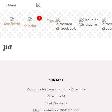
Skoči
Meni
na
vsebino
2
Trgovina
Zemljevid
Koledar
pa
KONTAKT
INFORMACIJE
ZA
OBISKOVALCE
Zavod za turizem in kulturo Žirovnica
Žirovnica 14
KAJ
4274 Žirovnica
DOŽIVETI
Matična številka: 2041014000