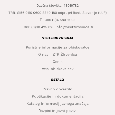
KAJ
Davčna številka: 43016782
OKUSITI
TRR: SI56 0110 0600 8340 180 odprt pri Banki Slovenije (UJP)
KJE
T
+386 (0)4 580 15 03
SPATI
info@visitzirovnica.si
+386 (0)30 425 025
ZA
VISITZIROVNICA.SI
ŠOLE
Koristne informacije za obiskovalce
DOGODKI
O nas - ZTK Žirovnica
Cenik
Vtisi obiskovalcev
OSTALO
Pravno obvestilo
Publikacije in dokumentacija
Katalog informacij javnega značaja
Razpisi in javni pozivi