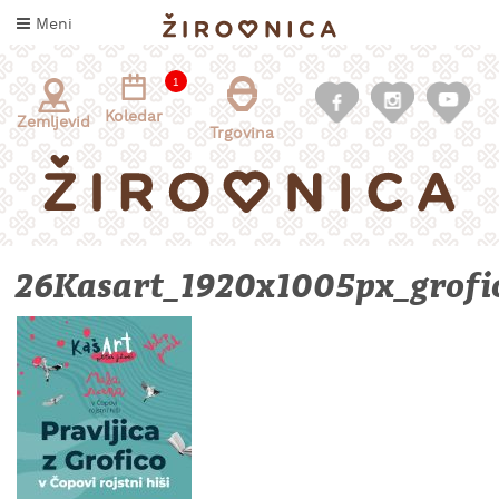
Skoči
Meni
na
vsebino
1
Koledar
Zemljevid
Trgovina
26Kasart_1920x1005px_grofi
INFORMACIJE
ZA
OBISKOVALCE
KAJ
DOŽIVETI