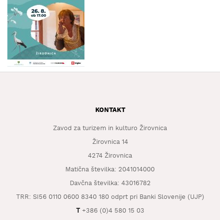
KAJ
OKUSITI
KJE
SPATI
ZA
ŠOLE
DOGODKI
KONTAKT
Zavod za turizem in kulturo Žirovnica
Žirovnica 14
4274 Žirovnica
Matična številka: 2041014000
Davčna številka: 43016782
TRR: SI56 0110 0600 8340 180 odprt pri Banki Slovenije (UJP)
T
+386 (0)4 580 15 03