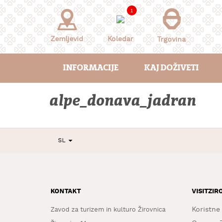
Skoči
1
na
vsebino
Zemljevid
Koledar
Trgovina
INFORMACIJE
KAJ DOŽIVETI
alpe_donava_jadran
SL
KONTAKT
VISITZIR
Koristne
Zavod za turizem in kulturo Žirovnica