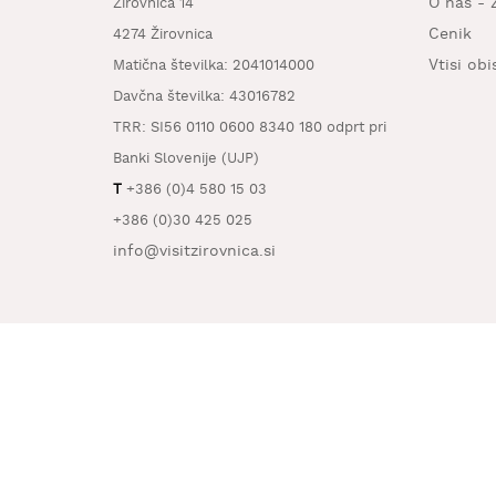
O nas - 
Žirovnica 14
Cenik
4274 Žirovnica
Vtisi ob
Matična številka: 2041014000
Davčna številka: 43016782
TRR: SI56 0110 0600 8340 180 odprt pri
Banki Slovenije (UJP)
T
+386 (0)4 580 15 03
+386 (0)30 425 025
info@visitzirovnica.si