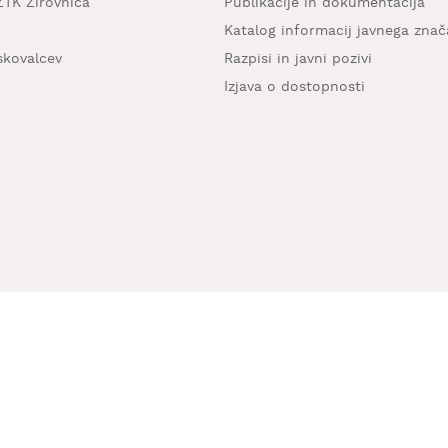
ZTK Žirovnica
Publikacije in dokumentacija
Katalog informacij javnega znač
iskovalcev
Razpisi in javni pozivi
Izjava o dostopnosti