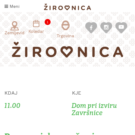
Skoči
Meni
na
vsebino
1
Koledar
Zemljevid
Trgovina
KDAJ
KJE
INFORMACIJE
ZA
11.00
Dom pri izviru
OBISKOVALCE
Završnice
KAJ
DOŽIVETI