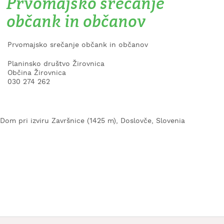
Prvomajsko srečanje
KAJ
občank in občanov
OKUSITI
KJE
Prvomajsko srečanje občank in občanov
SPATI
Planinsko društvo Žirovnica
ZA
Občina Žirovnica
ŠOLE
030 274 262
DOGODKI
Dom pri izviru Završnice (1425 m), Doslovče, Slovenia