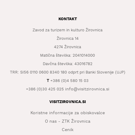
KONTAKT
Zavod za turizem in kulturo Žirovnica
Žirovnica 14
4274 Žirovnica
Matična številka: 2041014000
Davčna številka: 43016782
TRR: SI56 0110 0600 8340 180 odprt pri Banki Slovenije (UJP)
T
+386 (0)4 580 15 03
info@visitzirovnica.si
+386 (0)30 425 025
VISITZIROVNICA.SI
Koristne informacije za obiskovalce
O nas - ZTK Žirovnica
Cenik