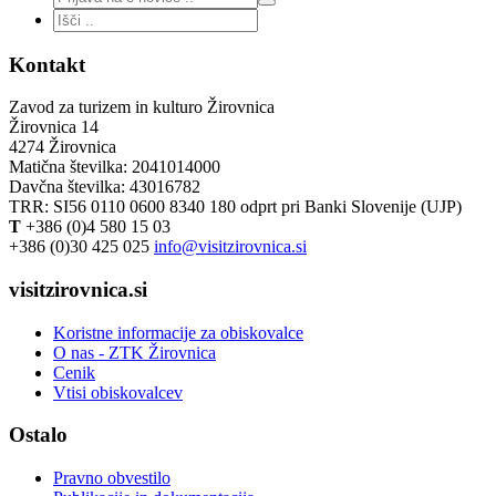
Kontakt
Zavod za turizem in kulturo Žirovnica
Žirovnica 14
4274 Žirovnica
Matična številka: 2041014000
Davčna številka: 43016782
TRR: SI56 0110 0600 8340 180 odprt pri Banki Slovenije (UJP)
T
+386 (0)4 580 15 03
+386 (0)30 425 025
info@visitzirovnica.si
visitzirovnica.si
Koristne informacije za obiskovalce
O nas - ZTK Žirovnica
Cenik
Vtisi obiskovalcev
Ostalo
Pravno obvestilo