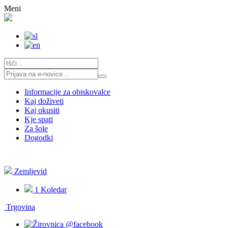
Skoči
Meni
na
vsebino
Informacije za obiskovalce
Kaj doživeti
Kaj okusiti
Kje spati
Za šole
Dogodki
Zemljevid
1
Koledar
Trgovina