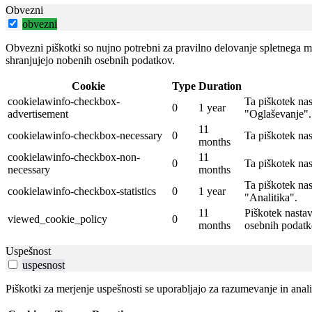
Obvezni
obvezni
Obvezni piškotki so nujno potrebni za pravilno delovanje spletnega me
shranjujejo nobenih osebnih podatkov.
Cookie
Type
Duration
cookielawinfo-checkbox-
Ta piškotek na
0
1 year
advertisement
"Oglaševanje".
11
cookielawinfo-checkbox-necessary
0
Ta piškotek na
months
cookielawinfo-checkbox-non-
11
0
Ta piškotek na
necessary
months
Ta piškotek na
cookielawinfo-checkbox-statistics
0
1 year
"Analitika".
11
Piškotek nastav
viewed_cookie_policy
0
months
osebnih podatk
Uspešnost
uspesnost
Piškotki za merjenje uspešnosti se uporabljajo za razumevanje in ana