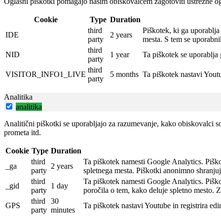
Oglasni piškotki pomagajo našim obiskovalcem zagotoviti ustrezne og
Cookie
Type
Duration
third
Piškotek, ki ga uporablj
IDE
2 years
party
mesta.
S tem se uporabni
third
NID
1 year
Ta piškotek se uporablja 
party
third
VISITOR_INFO1_LIVE
5 months
Ta piškotek nastavi Yout
party
Analitika
analitika
Analitični piškotki se uporabljajo za razumevanje, kako obiskovalci sod
prometa itd.
Cookie
Type
Duration
third
Ta piškotek namesti Google Analytics.
Piško
_ga
2 years
party
spletnega mesta.
Piškotki anonimno shranjuj
third
Ta piškotek namesti Google Analytics.
Piško
_gid
1 day
party
poročila o tem, kako deluje spletno mesto.
Z
third
30
GPS
Ta piškotek nastavi Youtube in registrira e
party
minutes