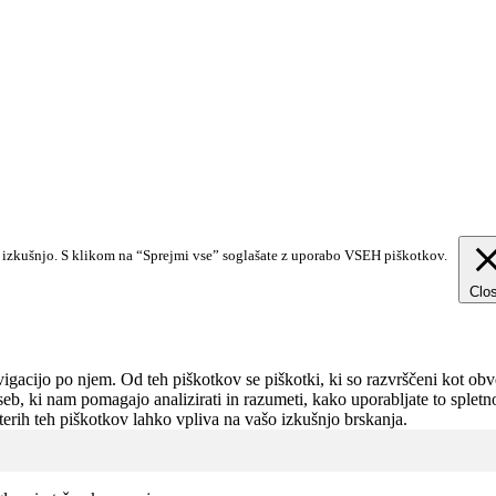
o izkušnjo. S klikom na “Sprejmi vse” soglašate z uporabo VSEH piškotkov.
Clo
gacijo po njem. Od teh piškotkov se piškotki, ki so razvrščeni kot obve
seb, ki nam pomagajo analizirati in razumeti, kako uporabljate to splet
erih teh piškotkov lahko vpliva na vašo izkušnjo brskanja.