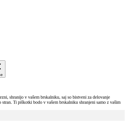
se
zni, shranijo v vašem brskalniku, saj so bistveni za delovanje
no stran. Ti piškotki bodo v vašem brskalniku shranjeni samo z vašim