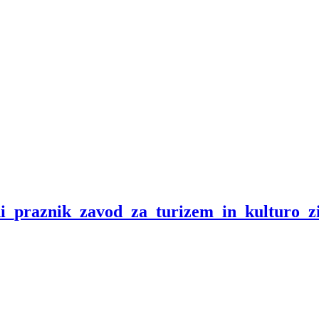
ni_praznik_zavod_za_turizem_in_kulturo_zi