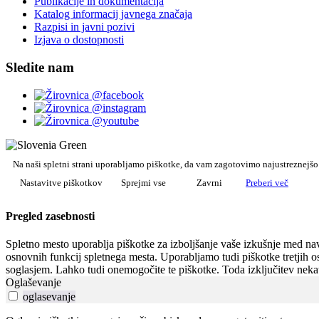
Publikacije in dokumentacija
Katalog informacij javnega značaja
Razpisi in javni pozivi
Izjava o dostopnosti
Sledite nam
Na naši spletni strani uporabljamo piškotke, da vam zagotovimo najustreznejš
Nastavitve piškotkov
Sprejmi vse
Zavrni
Preberi več
Pregled zasebnosti
Spletno mesto uporablja piškotke za izboljšanje vaše izkušnje med navi
osnovnih funkcij spletnega mesta. Uporabljamo tudi piškotke tretjih o
soglasjem. Lahko tudi onemogočite te piškotke. Toda izključitev nekat
Oglaševanje
oglasevanje