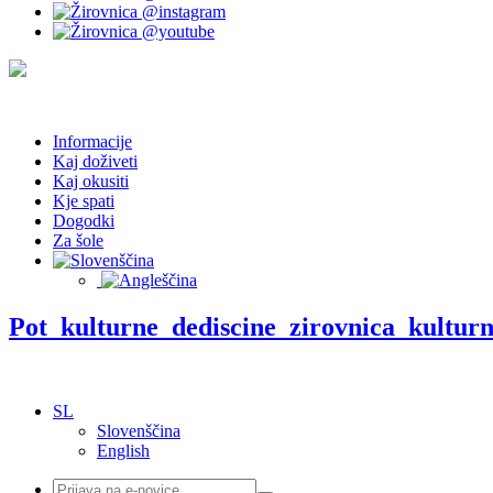
Informacije
Kaj doživeti
Kaj okusiti
Kje spati
Dogodki
Za šole
Pot_kulturne_dediscine_zirovnica_kultur
SL
Slovenščina
English