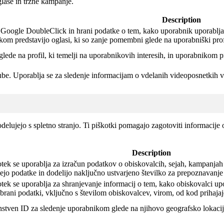
lase in tržne kampanje.
Description
a Google DoubleClick in hrani podatke o tem, kako uporabnik uporablja 
kom predstavijo oglasi, ki so zanje pomembni glede na uporabniški prof
glede na profil, ki temelji na uporabnikovih interesih, in uporabnikom p
ube.
Uporablja se za sledenje informacijam o vdelanih videoposnetkih
elujejo s spletno stranjo. Ti piškotki pomagajo zagotoviti informacije o
Description
tek se uporablja za izračun podatkov o obiskovalcih, sejah, kampanjah 
ejo podatke in dodelijo naključno ustvarjeno številko za prepoznavanje
tek se uporablja za shranjevanje informacij o tem, kako obiskovalci upo
brani podatki, vključno s številom obiskovalcev, virom, od kod prihajajo
dinstven ID za sledenje uporabnikom glede na njihovo geografsko lokaci