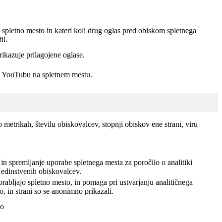
spletno mesto in kateri koli drug oglas pred obiskom spletnega
il.
rikazuje prilagojene oglase.
 v YouTubu na spletnem mestu.
 metrikah, številu obiskovalcev, stopnji obiskov ene strani, viru
in spremljanje uporabe spletnega mesta za poročilo o analitiki
 edinstvenih obiskovalcev.
rabljajo spletno mesto, in pomaga pri ustvarjanju analitičnega
, in strani so se anonimno prikazali.
jo