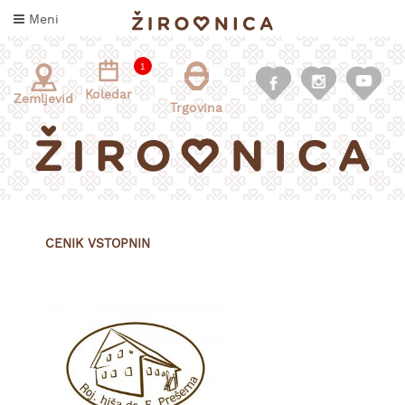
Skoči
Meni
na
vsebino
1
Koledar
Zemljevid
Trgovina
CENIK VSTOPNIN
INFORMACIJE
ZA
OBISKOVALCE
KAJ
DOŽIVETI