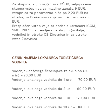
Za skupine, ki jih organizira CŠOD, veljajo cene:
skupna vstopnica za mladino zanaša 9 EUR,
vstopnica za posamezno hišo pa 2,20 EUR na
otroka, za Prešernovo rojstno hišo pa znaša 3,6
EUR.
Brezplačen vstop velja za osebe s karticami ICOM,
SMD, PRESS, spremljevalce skupin (učitelje,
vodnike) in otroke OŠ Žirovnica in za otroke
vrtca Žirovnica.
CENIK NAJEMA LOKALNEGA TURISTIČNEGA
VODNIKA
Vodenje Janševega čebelnjaka za skupino (30
min) – 70,00 EUR
Vodenje lokalnega vodnika do 1 ure – 70,00 EUR
Vodenje lokalnega vodnika do 3 ur – 90,00 EUR
Vodenje lokalnega vodnika do 6 ur – 120,00 EUR
Vodenje lokalnega vodnika do 10 ur – 160,00