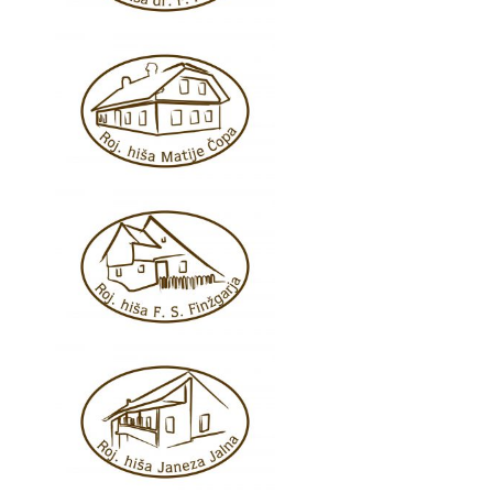
KAJ
OKUSITI
KJE
SPATI
ZA
ŠOLE
DOGODKI