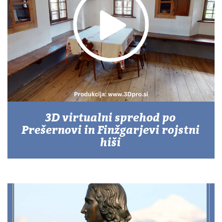
3D virtualni sprehod po
Prešernovi in Finžgarjevi rojstni
hiši