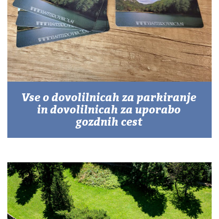
KAJ
OKUSITI
KJE
SPATI
ZA
ŠOLE
Vse o dovolilnicah za parkiranje
DOGODKI
in dovolilnicah za uporabo
gozdnih cest