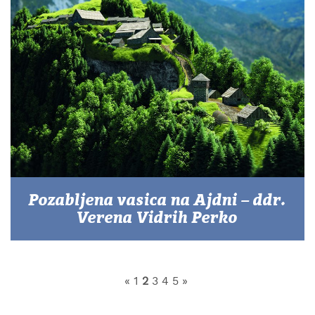
Pozabljena vasica na Ajdni – ddr.
Verena Vidrih Perko
«
1
2
3
4
5
»