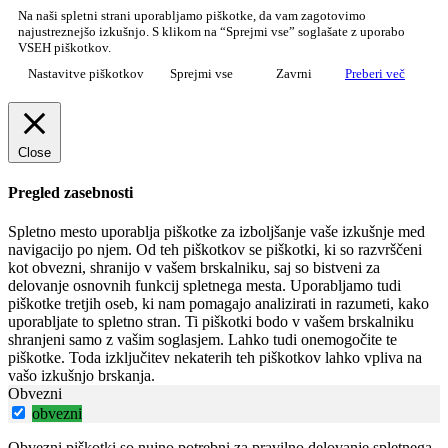
Na naši spletni strani uporabljamo piškotke, da vam zagotovimo
najustreznejšo izkušnjo. S klikom na “Sprejmi vse” soglašate z uporabo
VSEH piškotkov.
Nastavitve piškotkov
Sprejmi vse
Zavrni
Preberi več
Close
Pregled zasebnosti
Spletno mesto uporablja piškotke za izboljšanje vaše izkušnje med
navigacijo po njem. Od teh piškotkov se piškotki, ki so razvrščeni
kot obvezni, shranijo v vašem brskalniku, saj so bistveni za
delovanje osnovnih funkcij spletnega mesta. Uporabljamo tudi
piškotke tretjih oseb, ki nam pomagajo analizirati in razumeti, kako
uporabljate to spletno stran. Ti piškotki bodo v vašem brskalniku
shranjeni samo z vašim soglasjem. Lahko tudi onemogočite te
piškotke. Toda izključitev nekaterih teh piškotkov lahko vpliva na
vašo izkušnjo brskanja.
Obvezni
obvezni
Obvezni piškotki so nujno potrebni za pravilno delovanje spletnega