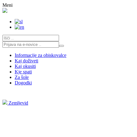
Skoči
Meni
na
vsebino
Informacije za obiskovalce
Kaj doživeti
Kaj okusiti
Kje spati
Za šole
Dogodki
Zemljevid