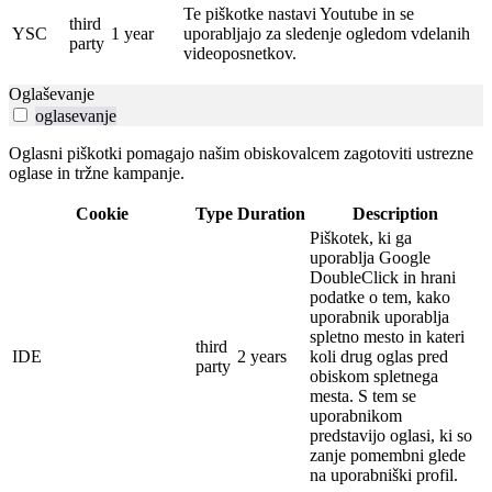
Te piškotke nastavi Youtube in se
third
YSC
1 year
uporabljajo za sledenje ogledom vdelanih
party
videoposnetkov.
Oglaševanje
oglasevanje
Oglasni piškotki pomagajo našim obiskovalcem zagotoviti ustrezne
oglase in tržne kampanje.
Cookie
Type
Duration
Description
Piškotek, ki ga
uporablja Google
DoubleClick in hrani
podatke o tem, kako
uporabnik uporablja
spletno mesto in kateri
third
IDE
2 years
koli drug oglas pred
party
obiskom spletnega
mesta.
S tem se
uporabnikom
predstavijo oglasi, ki so
zanje pomembni glede
na uporabniški profil.