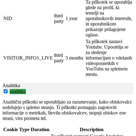
Ta piškotek se uporablja
glede na profil, ki
temelji na
third
NID
1 year
uporabnikovih interesih,
party
in uporabnikom
prikazuje prilagojene
oglase.
Ta piškotek nastavi
Youtube.
Uporablja se
za sledenje
third
VISITOR_INFO1_LIVE
5 months
informacijam o vdelanih
party
videoposnetkih v
YouTubu na spletnem
mestu.
Analitika
analitika
Analitični piškotki se uporabljajo za razumevanje, kako obiskovalci
sodelujejo s spletno stranjo. Ti piškotki pomagajo zagotoviti
informacije o metrikah, številu obiskovalcev, stopnji obiskov ene
strani, viru prometa itd.
Cookie
Type
Duration
Description