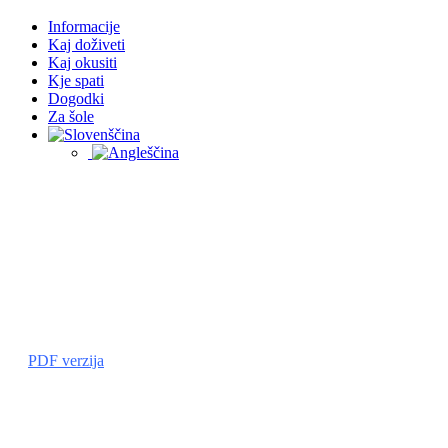
Informacije
Kaj doživeti
Kaj okusiti
Kje spati
Dogodki
Za šole
PDF verzija