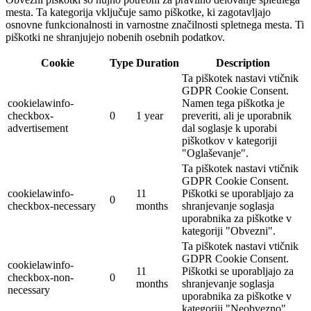
mesta. Ta kategorija vključuje samo piškotke, ki zagotavljajo
osnovne funkcionalnosti in varnostne značilnosti spletnega mesta. Ti
piškotki ne shranjujejo nobenih osebnih podatkov.
Cookie
Type
Duration
Description
Ta piškotek nastavi vtičnik
GDPR Cookie Consent.
cookielawinfo-
Namen tega piškotka je
checkbox-
0
1 year
preveriti, ali je uporabnik
advertisement
dal soglasje k uporabi
piškotkov v kategoriji
"Oglaševanje".
Ta piškotek nastavi vtičnik
GDPR Cookie Consent.
cookielawinfo-
11
Piškotki se uporabljajo za
0
checkbox-necessary
months
shranjevanje soglasja
uporabnika za piškotke v
kategoriji "Obvezni".
Ta piškotek nastavi vtičnik
GDPR Cookie Consent.
cookielawinfo-
11
Piškotki se uporabljajo za
checkbox-non-
0
months
shranjevanje soglasja
necessary
uporabnika za piškotke v
kategoriji "Neobvezno".