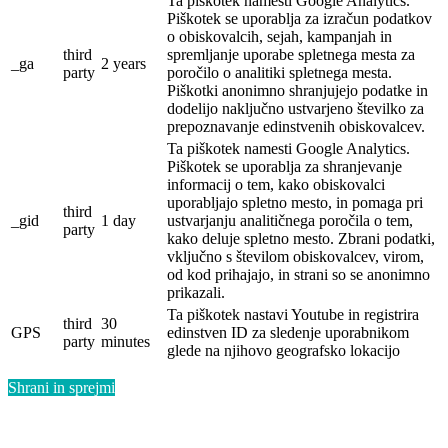
Ta piškotek namesti Google Analytics.
Piškotek se uporablja za izračun podatkov
o obiskovalcih, sejah, kampanjah in
third
spremljanje uporabe spletnega mesta za
_ga
2 years
party
poročilo o analitiki spletnega mesta.
Piškotki anonimno shranjujejo podatke in
dodelijo naključno ustvarjeno številko za
prepoznavanje edinstvenih obiskovalcev.
Ta piškotek namesti Google Analytics.
Piškotek se uporablja za shranjevanje
informacij o tem, kako obiskovalci
uporabljajo spletno mesto, in pomaga pri
third
_gid
1 day
ustvarjanju analitičnega poročila o tem,
party
kako deluje spletno mesto.
Zbrani podatki,
vključno s številom obiskovalcev, virom,
od kod prihajajo, in strani so se anonimno
prikazali.
Ta piškotek nastavi Youtube in registrira
third
30
GPS
edinstven ID za sledenje uporabnikom
party
minutes
glede na njihovo geografsko lokacijo
Shrani in sprejmi