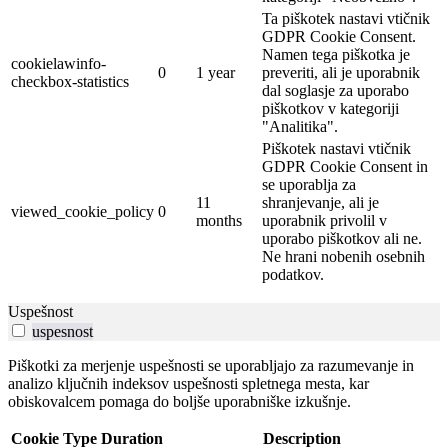
Ta piškotek nastavi vtičnik
GDPR Cookie Consent.
Namen tega piškotka je
cookielawinfo-
0
1 year
preveriti, ali je uporabnik
checkbox-statistics
dal soglasje za uporabo
piškotkov v kategoriji
"Analitika".
Piškotek nastavi vtičnik
GDPR Cookie Consent in
se uporablja za
11
shranjevanje, ali je
viewed_cookie_policy
0
months
uporabnik privolil v
uporabo piškotkov ali ne.
Ne hrani nobenih osebnih
podatkov.
Uspešnost
uspesnost
Piškotki za merjenje uspešnosti se uporabljajo za razumevanje in
analizo ključnih indeksov uspešnosti spletnega mesta, kar
obiskovalcem pomaga do boljše uporabniške izkušnje.
Cookie
Type
Duration
Description