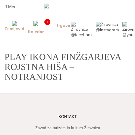
Skoči
Meni
na
vsebino
1
Trgovina
Zemljevid
Koledar
PLAY IKONA FINŽGARJEVA
ROJSTNA HIŠA –
NOTRANJOST
INFORMACIJE
ZA
OBISKOVALCE
KONTAKT
KAJ
DOŽIVETI
Zavod za turizem in kulturo Žirovnica