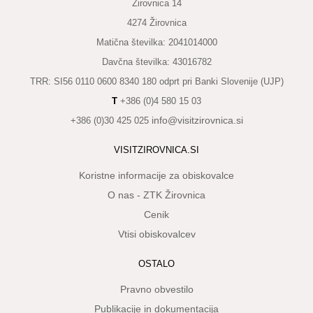
Žirovnica 14
KAJ
OKUSITI
4274 Žirovnica
Matična številka: 2041014000
KJE
Davčna številka: 43016782
SPATI
TRR: SI56 0110 0600 8340 180 odprt pri Banki Slovenije (UJP)
ZA
T
+386 (0)4 580 15 03
ŠOLE
info@visitzirovnica.si
+386 (0)30 425 025
DOGODKI
VISITZIROVNICA.SI
Koristne informacije za obiskovalce
O nas - ZTK Žirovnica
Cenik
Vtisi obiskovalcev
OSTALO
Pravno obvestilo
Publikacije in dokumentacija